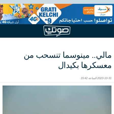
مالي.. مينوسما تنسحب من
معسكرها بكيدال
2023-10-31 الساعة 15:42