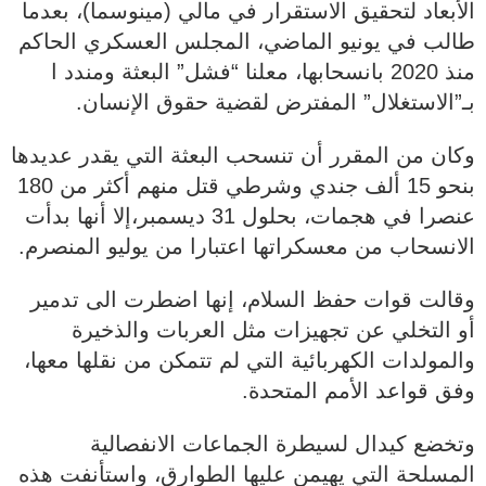
الأبعاد لتحقيق الاستقرار في مالي (مينوسما)، بعدما
طالب في يونيو الماضي، المجلس العسكري الحاكم
منذ 2020 بانسحابها، معلنا “فشل” البعثة ومندد ا
بـ”الاستغلال” المفترض لقضية حقوق الإنسان.
وكان من المقرر أن تنسحب البعثة التي يقدر عديدها
بنحو 15 ألف جندي وشرطي قتل منهم أكثر من 180
عنصرا في هجمات، بحلول 31 ديسمبر،إلا أنها بدأت
الانسحاب من معسكراتها اعتبارا من يوليو المنصرم.
وقالت قوات حفظ السلام، إنها اضطرت الى تدمير
أو التخلي عن تجهيزات مثل العربات والذخيرة
والمولدات الكهربائية التي لم تتمكن من نقلها معها،
وفق قواعد الأمم المتحدة.
وتخضع كيدال لسيطرة الجماعات الانفصالية
المسلحة التي يهيمن عليها الطوارق، واستأنفت هذه