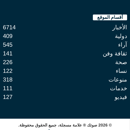
أقسام الموقع
الأخبار
6714
دولية
409
آراء
545
ثقافة وفن
141
صحة
226
نساء
122
منوعات
318
خدمات
111
فيديو
127
© 2026 صوتك ® علامة مسجلة، جميع الحقوق محفوظة.