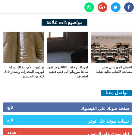
مواضيع ذات علاقة
الجيش الموريتاني يعلن
امريكا : رحلة بـ 600 دولار تقود
نواذيبو : الأمن يفكك شبكة
مسابقة لاكتتاب طلبة ضباط
سائقا موريتانيا إلى قلب قضية
لتهريب المخدرات ويصادر 210
اختطاف
كلغ من الحشيش
تواصل معنا
تابع
صفحة صوتك على الفيسبوك
تابع
حساب صوتك على تويتر
شاهد
قناة صوتك على اليوتوب