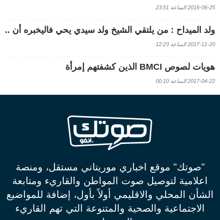
2016-06-25 الساعة 23:51
ولد الميداح : من يلتقي الشيخ ولد سيدي يحي فاليخبره أن ..
2017-11-20 الساعة 12:23
هويات لصوص BMCI الذين كشفتهم إمرأة
2017-04-22 الساعة 00:10
"صوتك" موقع اخباري موريتاني مستقل، ومنصة
اعلامية لتوصيل صوت المواطن والقاريء ومتابعة
الشأن المحلي والاقليمي أولاً بأول، إضافة للمواضيع
الاجتماعية والصحية والمتنوعة التي تهم القاريء