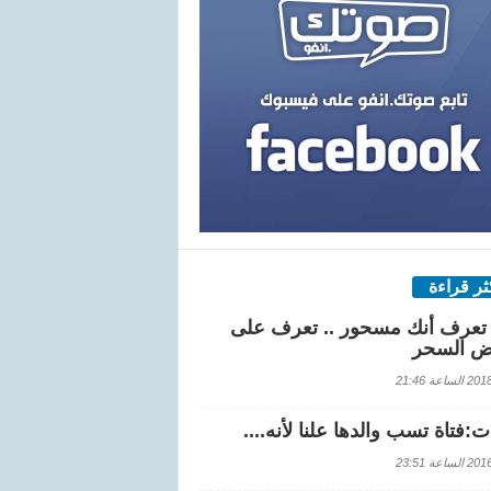
كثر قراءة
تعرف أنك مسحور .. تعرف على
ض السحر
اعة 21:46
:فتاة تسب والدها علنا لأنه....
اعة 23:51