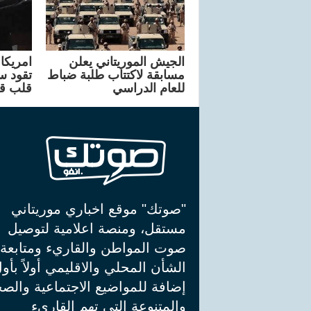
الجيش الموريتاني يعلن
مسابقة لاكتتاب طلبة ضباط
تقود سا
للعام الدراسي
قلب ق
"صوتك" موقع اخباري موريتاني
مستقل، ومنصة اعلامية لتوصيل
صوت المواطن والقاريء ومتابعة
الشأن المحلي والاقليمي أولاً بأو
إضافة للمواضيع الاجتماعية والصح
والمتنوعة التي تهم القاريء