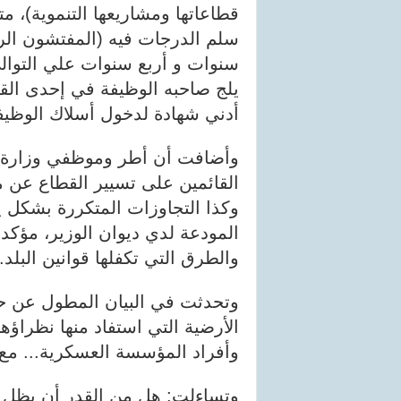
قطاعاتها ومشاريعها التنموية)، 
سلم الدرجات فيه (المفتشون الرئ
سنوات و أربع سنوات علي التوا
يلج صاحبه الوظيفة في إحدى الق
أدني شهادة لدخول أسلاك الوظيفة
وأضافت أن أطر وموظفي وزارة ال
القائمين على تسيير القطاع عن م
وكذا التجاوزات المتكررة بشكل ي
المودعة لدي ديوان الوزير، مؤك
والطرق التي تكفلها قوانين البلد.
وتحدثت في البيان المطول عن ح
الأرضية التي استفاد منها نظراؤه
وأفراد المؤسسة العسكرية... مع أن
وتساءلت: هل من القدر أن يظل 