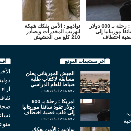
امريكا : رحلة بـ 600 دولار
نواذيبو : الأمن يفكك شبكة
ئقا موريتانيا إلى
لتهريب المخدرات ويصادر
ضية اختطاف
210 كلغ من الحشيش
آخر مستجدات الموقع
أقس
الأخب
الجيش الموريتاني يعلن
مسابقة لاكتتاب طلبة
دولية
ضباط للعام الدراسي
آراء
2026-08-7 الساعة 13:50
ثقاف
امريكا : رحلة بـ 600
صحة
دولار تقود سائقا موريتانيا
ل،
إلى قلب قضية اختطاف
نساء
2026-08-7 الساعة 10:51
ية
منوع
نواذيبو : الأمن يفكك