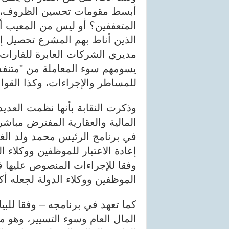
أبسط مقومات تحسين الظروف، وتع
المتعففين؟ أو ليس من المعيب 
الذين أناط بهم المشرع تحصيل إ
مديري الشركات العابرة للقارات،
يسومهم سوء المعاملة من "متنفذي
للمساطر والإجراءات، وكذا القوا
وذكرت النقابة بأنها نظمت العدي
المالية والعقارية المفترض مباش
في برنامج الرئيس محمد ولد الغز
إعادة الاعتبار للموظفين ووكلاء ال
وفقا للإجراءات المنصوص عليها في
الموظفين ووكلاء الدولة لجعله أك
كما تعهد في برنامجه – وفقا للبي
المال العام وسوء التسيير، وهو 