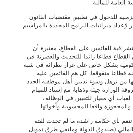
الزمنية للدخول في تطبيق مقتضيات القانون
 2018-039) المحضر لإعداد ميزانيات البرامج المحددة بالمراسيم
ستشرافية للقائمين على القطاع، معتبرة أن
القطاع قطاعا رائدا للتحديث والعصرنة في
حكومية بشكل خاص علي غرار نظرائه في شبه
ه قطاعا متقوقعا، كل هم القائمين عليه
عها من ترهل وسوء تدبير، أهل موظفيه الجدد
قة الوزارة جيئة وذهابا، مع إسناد للمهام
 لغياب أي معيار للتعيين في الوظائف
والمحجوزة واقعا للمحسوبية وأخواتها.
 تنعم بأي حكامة راشدة ما لم تحدث لفتة
لمالي (صندوق الدولة وملتقي طرق تمويل