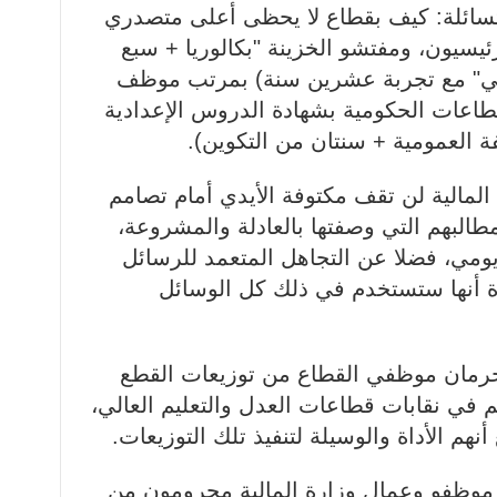
متسائلة: كيف بقطاع لا يحظى أعلى متصدري
يسيون، ومفتشو الخزينة "بكالوريا + سبع
لي" مع تجربة عشرين سنة) بمرتب موظف
طاعات الحكومية بشهادة الدروس الإعدادية
 العمومية + سنتان من التكوين).
مالية لن تقف مكتوفة الأيدي أمام تصامم
طالبهم التي وصفتها بالعادلة والمشروعة،
ومي، فضلا عن التجاهل المتعمد للرسائل
دة أنها ستستخدم في ذلك كل الوسائل
رمان موظفي القطاع من توزيعات القطع
م في نقابات قطاعات العدل والتعليم العالي،
هم الأداة والوسيلة لتنفيذ تلك التوزيعات.
موظفو وعمال وزارة المالية محرومون من