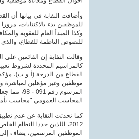
أحوال القطاع ومعاناة موظفيه وال
وأضافت النقابة في بيانها أن ال
للموظفين بدء بالاكتتابات، مرورا 
وكذا المبدأ العام للعقوبة والمك
للنصوص الناظمة للقطاع، والذي تر
وقالت النقابة إن القائمين على ا
كالمراسيم المحددة لشروط تعي
موظفين وغير مؤهلين لمباشرة و
المرسوم رقم 1
المحاسب العمومي "محاسب بأمر 
2012، اللذين حددا النظام الخ
الموظفين المرسمين، يضاف إلى ذ