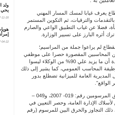
عاملين به".
ولد ا
يحي ف
قطاع يعرف غيابا لمسك المسار المهني
2017-11-20 الس
بالتقدمات والترقيات، ثم التكوين المستمر
افأة، فضلا عن غياب التطبيق الواعي والصارم
ك أثره البارز على تسيير الوزارة.
إمرأة
2017-04-22 الس
لقطاع لم يراعوا جملة من المراسيم؛
ين المحاسبين المقصورة حصرا على موظفي
القطاع من الدرجة (أ و ب)، مؤكدة أن ما يزيد علي 90% من الوكلاء ليسوا
ظيفة المحاسب العمومي، كما يشير إلى ذلك
09 - 98، مما جعل المديرية العامة للميزانية تضطلع بدور
الواقع".
كما تحدثت النقابة عن عدم تطبيق المرسومين رقم: 019- 2007، و049 –
اص لأسلاك الإدارة العامة، وحصر التعيين في
لك التجاوز والخرق البين للمرسوم (رقم