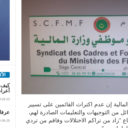
الأ
كيف 
أعرا
2018-03-23 الس
مالية إن عدم اكتراث القائمين على تسيير
ائل من التوجيهات والتعليمات الصادرة لهم،
عرفات
ع "زاد من تراكم الاختلالات وفاقم من تردي
2016-06-25 الس