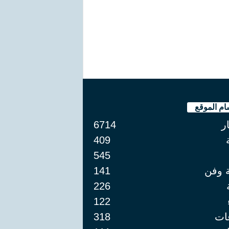
ام الموقع
ار
6714
409
545
ة وفن
141
226
122
ات
318