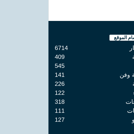
ام الموقع
ار
6714
409
545
ة وفن
141
226
122
ات
318
ت
111
127