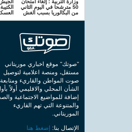
وزارة التربية : إلغاء امتحان
الجيش 
50 مترشحا في اليوم الثاني
من البكالوريا بسبب الغش
العسكر
"صوتك" موقع اخباري موريتاني
مستقل، ومنصة اعلامية لتوصيل
صوت المواطن والقاريء ومتابعة
الشأن المحلي والاقليمي أولاً بأو
إضافة للمواضيع الاجتماعية والصح
والمتنوعة التي تهم القاريء
الموريتاني.
الإتصال بنا:
إضغط هنا