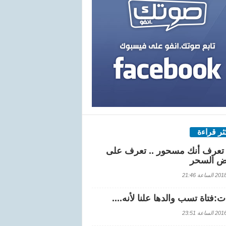
كثر قراءة
تعرف أنك مسحور .. تعرف على
ض السحر
اعة 21:46
:فتاة تسب والدها علنا لأنه....
اعة 23:51