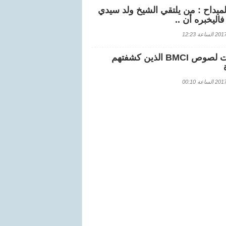
لميداح : من يلتقي الشيخ ولد سيدي
اليخبره أن ..
اعة 12:23
هويات لصوص BMCI الذين كشفتهم
اعة 00:10