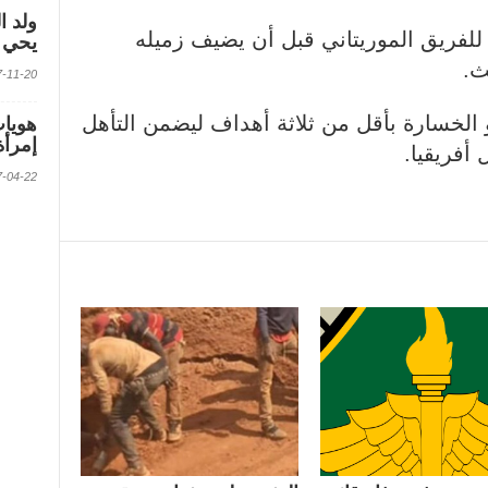
ولد ا
لفريق الموريتاني قبل أن يضيف زميله
يحي ف
ث.
2017-11-20 الس
أو الخسارة بأقل من ثلاثة أهداف ليضمن التأهل
إمرأة
أفريقيا.
2017-04-22 الس