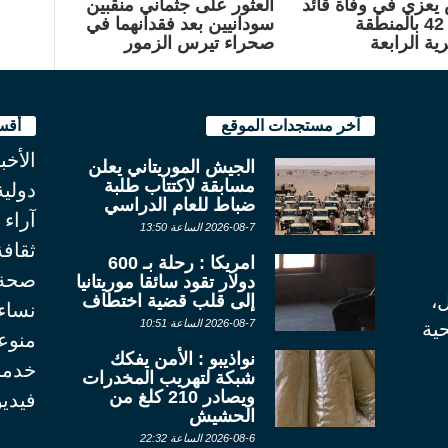
يعزي في وفاة قائد
العثور على جثماني منقبين
الكتيبة 42 بالمنطقة
سودانيين بعد فقدانهما في
ية الرابعة
صحراء تيرس الزمور
آخر مستجدات الموقع
أقس
الأخب
الجيش الموريتاني يعلن
مسابقة لاكتتاب طلبة
دولية
ضباط للعام الدراسي
آراء
2026-08-7 الساعة 13:50
ثقاف
امريكا : رحلة بـ 600
صحة
دولار تقود سائقا موريتانيا
ل،
إلى قلب قضية اختطاف
نساء
2026-08-7 الساعة 10:51
ية
منوع
نواذيبو : الأمن يفكك
خدما
شبكة لتهريب المخدرات
ويصادر 210 كلغ من
فيديو
الحشيش
2026-08-6 الساعة 22:32