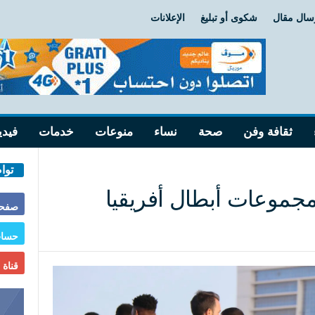
سال مقال
شكوى أو تبليغ
الإعلانات
ثقافة وفن
صحة
نساء
منوعات
خدمات
فيدي
توا
مجموعات أبطال أفريقيا
صفحة
حساب
قناة