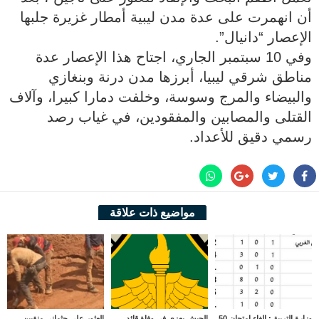
أن انهمرت على عدة مدن ليبية أمطار غزيرة جلبها
الإعصار “دانيال”.
وفي 10 سبتمبر الجاري، اجتاح هذا الإعصار عدة
مناطق شرقي ليبيا، أبرزها مدن درنة وبنغازي
والبيضاء والمرج وسوسة، وخلفت دمارا كبيرا، وآلاف
القتلى والمصابين والمفقودين، في غياب رصد
رسمي دقيق للأعداد.
مواضيع ذات علاقة
وزارة التربية : إلغاء امتحان 50
الجيش يعزي في وفاة قائد
العثور على جثماني منقبين