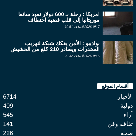
امريكا : رحلة بـ 600 دولار تقود سائقا
موريتانيا إلى قلب قضية اختطاف
2026-08-7 الساعة 10:51
نواذيبو : الأمن يفكك شبكة لتهريب
المخدرات ويصادر 210 كلغ من الحشيش
2026-08-6 الساعة 22:32
أقسام الموقع
الأخبار
6714
دولية
409
آراء
545
ثقافة وفن
141
صحة
226