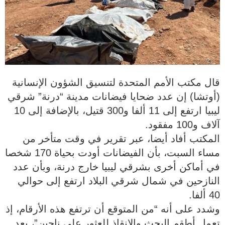
قال مكتب الأمم المتحدة لتنسيق الشؤون الإنسانية
(أوتشا) إن عدد ضحايا فيضانات مدينة “درنة” شرقي
ليبيا ارتفع إلى 11 ألفا و300 قتيل، بالإضافة إلى 10
آلاف و100 مفقود.
المكتب أفاد أيضا، عبر تقرير في وقت متأخر من
مساء السبت، بأن الفيضانات أودت بحياة 170 شخصا
في أماكن أخرى بشرقي ليبيا خارج درنة، وبأن عدد
النازحين في شمال شرقي البلاد ارتفع إلى حوالي
40 ألفا.
وشدد على أنه “من المتوقع أن ترتفع هذه الأرقام، إذ
تعمل أطقم البحث والإنقاذ للعثور على ناجين”، بعد