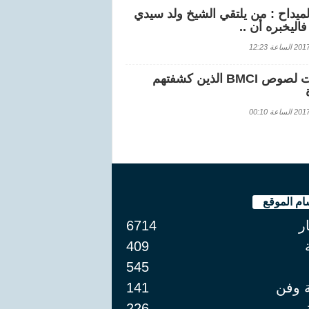
لميداح : من يلتقي الشيخ ولد سيدي
اليخبره أن ..
اعة 12:23
هويات لصوص BMCI الذين كشفتهم
اعة 00:10
ام الموقع
ار
6714
409
545
ة وفن
141
226