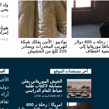
ولد ا
يحي ف
2017-11-20 الس
إمرأة
2017-04-22 الس
امريكا : رحلة بـ 600 دولار
نواذيبو : الأمن يفكك شبكة
ئقا موريتانيا إلى
لتهريب المخدرات ويصادر
ضية اختطاف
210 كلغ من الحشيش
آخر مستجدات الموقع
أقس
الأخب
الجيش الموريتاني يعلن
مسابقة لاكتتاب طلبة
دولية
ضباط للعام الدراسي
آراء
2026-08-7 الساعة 13:50
ثقاف
امريكا : رحلة بـ 600
صحة