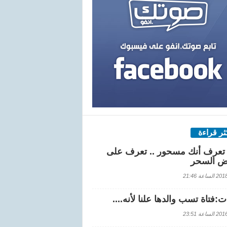
كثر قراءة
تعرف أنك مسحور .. تعرف على
ض السحر
اعة 21:46
:فتاة تسب والدها علنا لأنه....
اعة 23:51