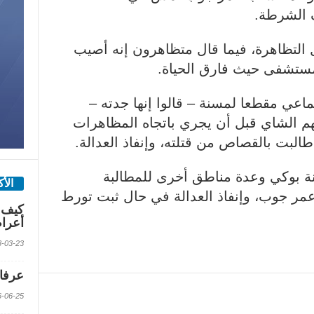
 الشرطة.
التظاهرة، فيما قال متظاهرون إنه أصيب
مستشفى حيث فارق الحياة.
ماعي مقطعا لمسنة – قالوا إنها جدته –
هم الشاي قبل أن يجري باتجاه المظاهرات
لبت بالقصاص من قتلته، وإنفاذ العدالة.
 بوكي وعدة مناطق أخرى للمطالبة
الأ
مر جوب، وإنفاذ العدالة في حال ثبت تورط
كيف 
أعرا
2018-03-23 الس
عرفات
2016-06-25 الس