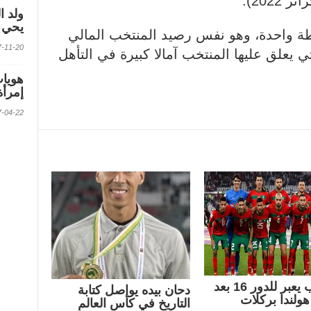
2022).
ولد ا
يحي ف
 واحدة، وهو نفس رصيد المنتخب المالي
2017-11-20 الس
ي يعلق عليها المنتخب آمالا كبيرة في التأهل
إمرأة
2017-04-22 الس
المغرب يعبر للدور 16 بعد
دحان بيده يواصل كتابة
هولندا بركلات
التاريخ في كأس العالم