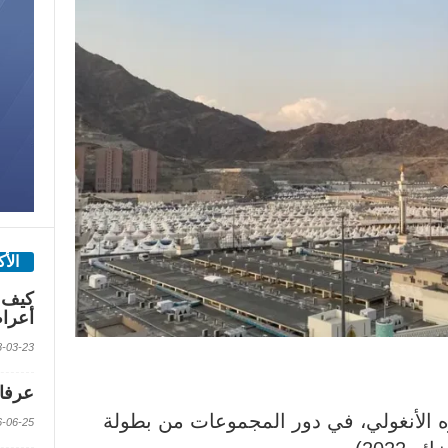
الأ
كيف 
أعرا
2018-03-23 الس
عرفات
 الأنغولي، في دور المجموعات من بطولة
2016-06-25 الس