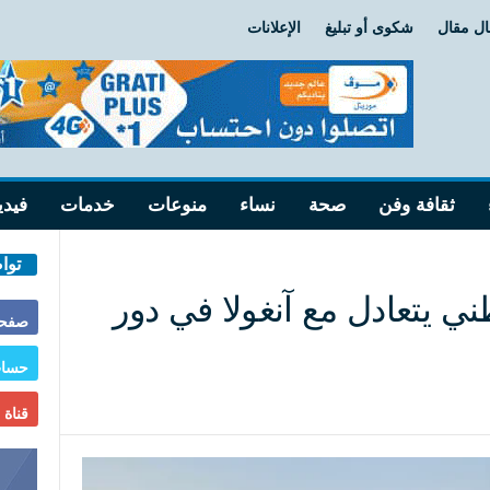
ل مقال
شكوى أو تبليغ
الإعلانات
ثقافة وفن
صحة
نساء
منوعات
خدمات
فيدي
توا
ي يتعادل مع آنغولا في دور
صفحة
حساب
قناة