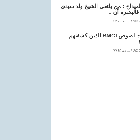
لميداح : من يلتقي الشيخ ولد سيدي
اليخبره أن ..
اعة 12:23
هويات لصوص BMCI الذين كشفتهم
اعة 00:10