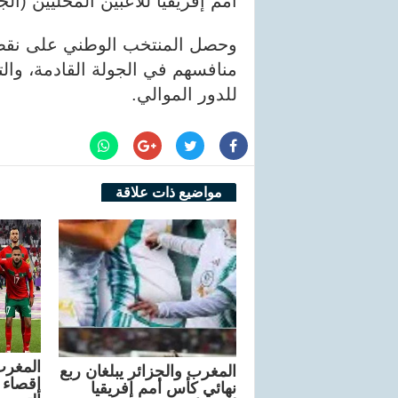
أمم إفريقيا للاعبين المحليين (الجزائر 
وحصل المنتخب الوطني على نقطة
منافسهم في الجولة القادمة، والت
للدور الموالي.
مواضيع ذات علاقة
المغرب والجزائر يبلغان ربع
إقصاء 
نهائي كأس أمم إفريقيا