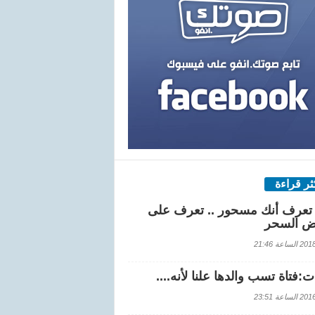
كثر قراءة
تعرف أنك مسحور .. تعرف على
ض السحر
اعة 21:46
:فتاة تسب والدها علنا لأنه....
اعة 23:51