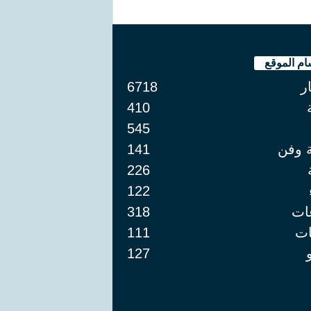
ام الموقع
ار
6718
410
545
ة وفن
141
226
122
ات
318
ت
111
127