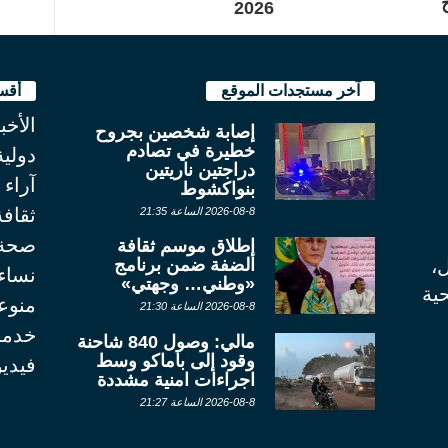
2026
آخر مستجدات الموقع
أقس
الأخب
إصابة شخصين بجروح
خطيرة في تصادم
دولية
دراجتين ناريتين
آراء
بنواكشوط
ثقاف
2026-08-8 الساعة 21:35
صحة
إطلاق موسم ثقافة
الضفة ضمن برنامج
ل،
نساء
«وطني… وجهتي»
ية
منوع
2026-08-8 الساعة 21:30
خدما
مالي: وصول 840 شاحنة
وقود إلى باماكو وسط
فيديو
اجراءات امنية مشددة
2026-08-8 الساعة 21:27