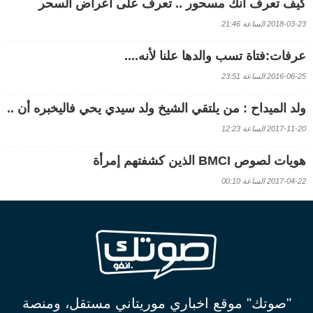
كيف تعرف أنك مسحور .. تعرف على أعراض السحر
2018-03-23 الساعة 21:46
عرفات:فتاة تسب والدها علنا لأنه....
2016-06-25 الساعة 23:51
ولد الميداح : من يلتقي الشيخ ولد سيدي يحي فاليخبره أن ..
2017-11-20 الساعة 12:23
هويات لصوص BMCI الذين كشفتهم إمرأة
2017-04-22 الساعة 00:10
"صوتك" موقع اخباري موريتاني مستقل، ومنصة