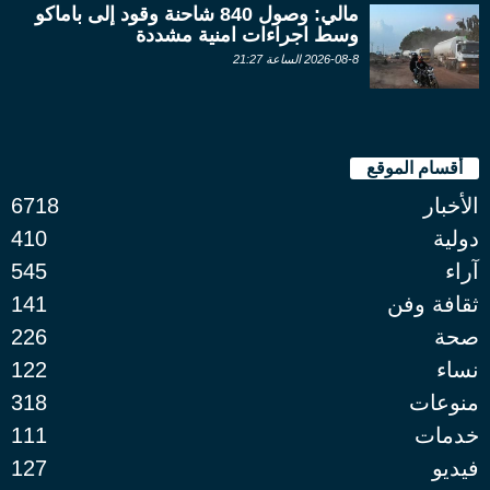
مالي: وصول 840 شاحنة وقود إلى باماكو
وسط اجراءات امنية مشددة
2026-08-8 الساعة 21:27
أقسام الموقع
الأخبار
6718
دولية
410
آراء
545
ثقافة وفن
141
صحة
226
نساء
122
منوعات
318
خدمات
111
فيديو
127