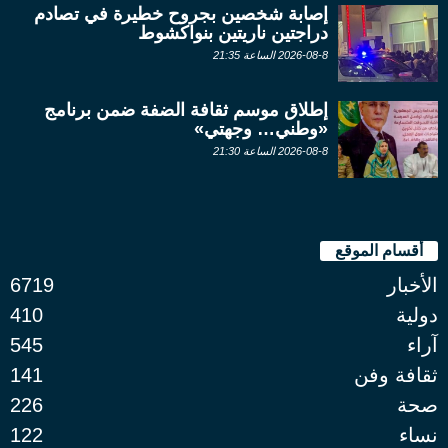
إصابة شخصين بجروح خطيرة في تصادم
دراجتين ناريتين بنواكشوط
2026-08-8 الساعة 21:35
إطلاق موسم ثقافة الضفة ضمن برنامج
«وطني… وجهتي»
2026-08-8 الساعة 21:30
أقسام الموقع
الأخبار
6719
دولية
410
آراء
545
ثقافة وفن
141
صحة
226
نساء
122