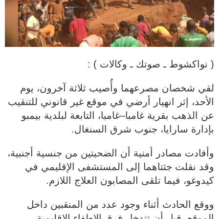
( نواكشوط ـ صوتك ـ وكالات ) :
لقي شخصان مصرعهما وأُصيب ثلاثة آخرون، يوم
الأحد، إثر انهيار أرضي في موقع غير قانوني للتنقيب
عن الذهب بقرية غامبا–غامبا، التابعة لبلدية بيمبو
بإدارة سارايا، جنوب شرق السنغال.
وأفادت مصادر أمنية أن الضحيتين من جنسية أجنبية،
وقد نقلت جثتاهما إلى المستشفى الإقليمي في
كيدوغو، فيما تلقى المصابون العلاج اللازم.
ووقع الحادث أثناء وجود عدد من المنقبين داخل
الموقع، قبل أن تتدخل فرق الإطفاء الإقليمية