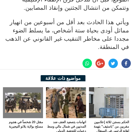
وتتمكن من انتشال الجثتين وإنقاذ المصابين.
ويأتي هذا الحادث بعد أقل من أسبوعين من انهيار
مماثل أودى بحياة ستة أشخاص، ما يسلط الضوء
مجددا على مخاطر التنقيب غير القانوني عن الذهب
في المنطقة.
مواضيع ذات علاقة
الحكم بسجن ثلاثة إعلاميين
اتهامات بتصعيد العنف ضد
مقتل 20 شخصاً في هجوم
مقربين من "باستيف" بتهمة
المدنيين في شمال مالي وسط
مسلح بولاية بلاتو النيجيرية
إهانة الرئيس في السنغال
دعوات للتحقيق الدولي