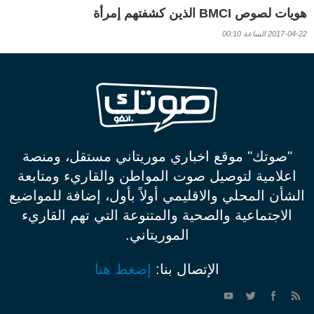
هويات لصوص BMCI الذين كشفتهم إمرأة
2017-04-22 الساعة 00:10
"صوتك" موقع اخباري موريتاني مستقل، ومنصة
اعلامية لتوصيل صوت المواطن والقاريء ومتابعة
الشأن المحلي والاقليمي أولاً بأول، إضافة للمواضيع
الاجتماعية والصحية والمتنوعة التي تهم القاريء
الموريتاني.
الإتصال بنا:
إضغط هنا