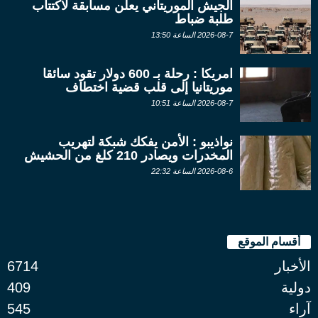
الجيش الموريتاني يعلن مسابقة لاكتتاب
طلبة ضباط
2026-08-7 الساعة 13:50
امريكا : رحلة بـ 600 دولار تقود سائقا
موريتانيا إلى قلب قضية اختطاف
2026-08-7 الساعة 10:51
نواذيبو : الأمن يفكك شبكة لتهريب
المخدرات ويصادر 210 كلغ من الحشيش
2026-08-6 الساعة 22:32
أقسام الموقع
الأخبار
6714
دولية
409
آراء
545