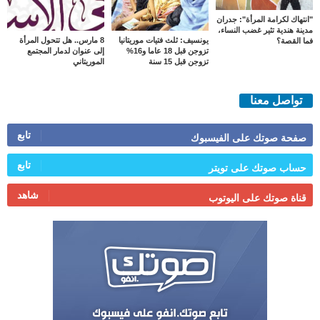
"انتهاك لكرامة المرأة": جدران
مدينة هندية تثير غضب النساء،
يونسيف: ثلث فتيات موريتانيا
8 مارس.. هل تتحول المرأة
فما القصة؟
تزوجن قبل 18 عاما و16%
إلى عنوان لدمار المجتمع
تزوجن قبل 15 سنة
الموريتاني
تواصل معنا
تابع
صفحة صوتك على الفيسبوك
تابع
حساب صوتك على تويتر
شاهد
قناة صوتك على اليوتوب