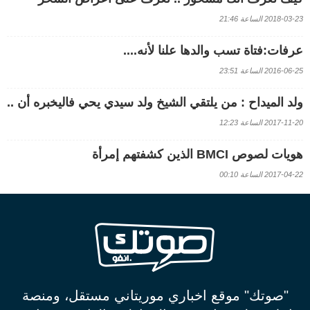
2018-03-23 الساعة 21:46
عرفات:فتاة تسب والدها علنا لأنه....
2016-06-25 الساعة 23:51
ولد الميداح : من يلتقي الشيخ ولد سيدي يحي فاليخبره أن ..
2017-11-20 الساعة 12:23
هويات لصوص BMCI الذين كشفتهم إمرأة
2017-04-22 الساعة 00:10
"صوتك" موقع اخباري موريتاني مستقل، ومنصة