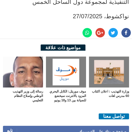
التنفيذية لمجموعة دول الساحل الخمس
نواكشوط، 27/07/2025
مواضيع ذات علاقة
وزارة التهذيب : اعلان اكتتاب
موف موريتل: الكابل البحري
رسالة إلى وزير التهذيب
60 مدرس لغات
المزود بالانترنت سيخضع
الوطني وإصلاح النظام
للصيانة بين 13 و18 يونيو
التعليمي
تواصل معنا
تابع
صفحة صوتك على الفيسبوك