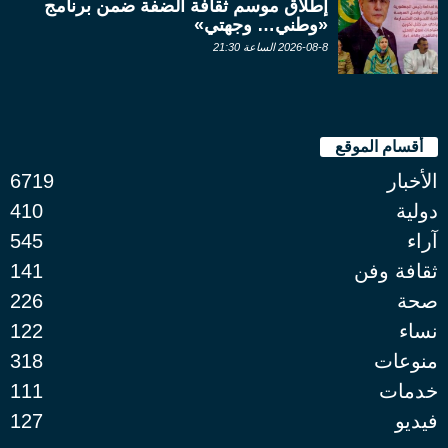
إطلاق موسم ثقافة الضفة ضمن برنامج
«وطني… وجهتي»
2026-08-8 الساعة 21:30
أقسام الموقع
الأخبار
6719
دولية
410
آراء
545
ثقافة وفن
141
صحة
226
نساء
122
منوعات
318
خدمات
111
فيديو
127