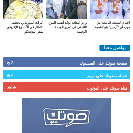
اختتام النسخة التاسعة من
وزير الثقافة يؤكد أهمية التنوع
التراث الموريتاني يخطف
مهرجان "آردين" بنواكشوط
الثقافي في تعزيز الوحدة
الأنظار في الأسبوع الإفريقي
الوطنية
بمقر اليونسكو
تواصل معنا
تابع
صفحة صوتك على الفيسبوك
تابع
حساب صوتك على تويتر
شاهد
قناة صوتك على اليوتوب