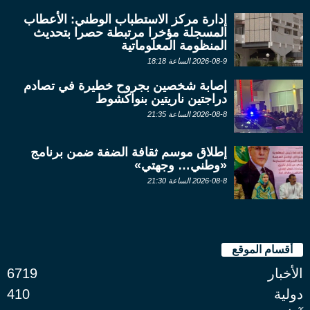
إدارة مركز الاستطباب الوطني: الأعطاب
المسجلة مؤخرا مرتبطة حصرا بتحديث
المنظومة المعلوماتية
2026-08-9 الساعة 18:18
إصابة شخصين بجروح خطيرة في تصادم
دراجتين ناريتين بنواكشوط
2026-08-8 الساعة 21:35
إطلاق موسم ثقافة الضفة ضمن برنامج
«وطني… وجهتي»
2026-08-8 الساعة 21:30
أقسام الموقع
الأخبار
6719
دولية
410