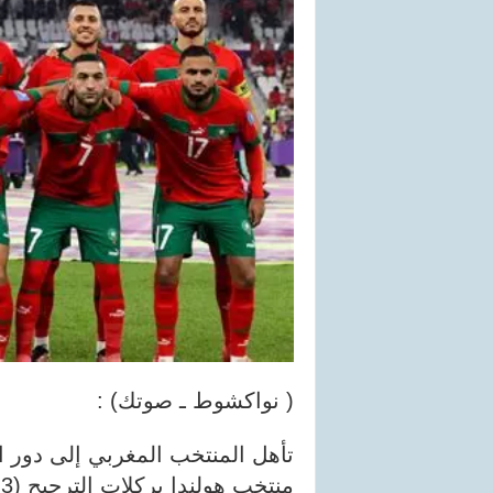
( نواكشوط ـ صوتك) :