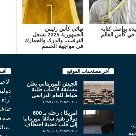
يده يواصل كتابة
نهائي كأس رئيس
خ في كأس العالم
الجمهورية 2025 يشعل
الترقب.. والدرك والجمارك
في مواجهة الحسم
آخر مستجدات الموقع
أقس
الأخب
الجيش الموريتاني يعلن
مسابقة لاكتتاب طلبة
دولية
ضباط للعام الدراسي
آراء
2026-08-7 الساعة 13:50
ثقاف
امريكا : رحلة بـ 600
صحة
دولار تقود سائقا موريتانيا
ل،
إلى قلب قضية اختطاف
نساء
2026-08-7 الساعة 10:51
ية