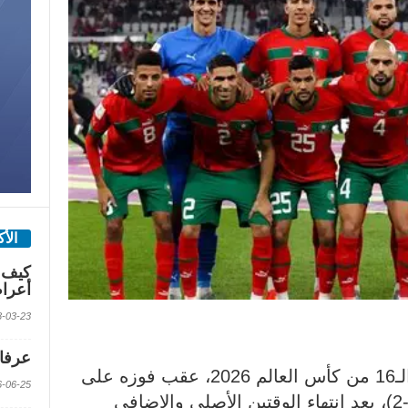
الأ
كيف 
أعرا
2018-03-23 الس
عرفات
تأهل المنتخب المغربي إلى دور الـ16 من كأس العالم 2026، عقب فوزه على
2016-06-25 الس
منتخب هولندا بركلات الترجيح (3-2)، بعد انتهاء الوقتين الأصلي والإضافي