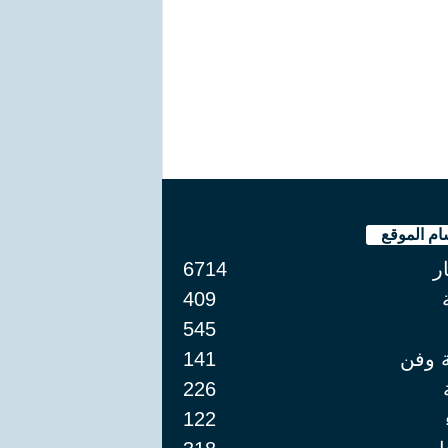
ام الموقع
ار
6714
409
545
ة وفن
141
226
122