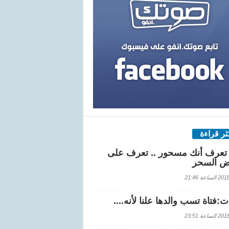
كثر قراءة
تعرف أنك مسحور .. تعرف على
ض السحر
اعة 21:46
:فتاة تسب والدها علنا لأنه....
اعة 23:51