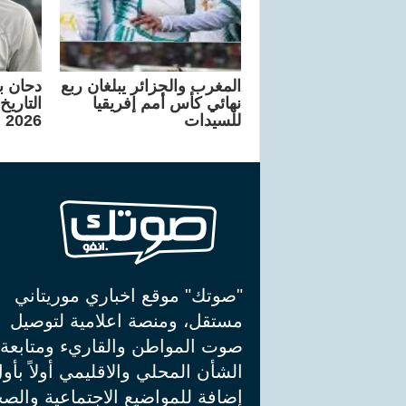
المغرب والجزائر يبلغان ربع
دحان ب
نهائي كأس أمم إفريقيا
التاري
للسيدات
2026
"صوتك" موقع اخباري موريتاني
مستقل، ومنصة اعلامية لتوصيل
صوت المواطن والقاريء ومتابعة
الشأن المحلي والاقليمي أولاً بأو
إضافة للمواضيع الاجتماعية والصح