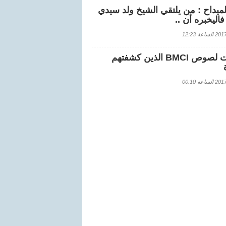
لميداح : من يلتقي الشيخ ولد سيدي
اليخبره أن ..
اعة 12:23
هويات لصوص BMCI الذين كشفتهم
اعة 00:10