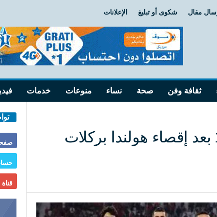
سال مقال
شكوى أو تبليغ
الإعلانات
ثقافة وفن
صحة
نساء
منوعات
خدمات
فيدي
توا
المغرب يعبر للدور 16 بعد إقصاء هولندا بركلات
صفحة
حساب
قناة