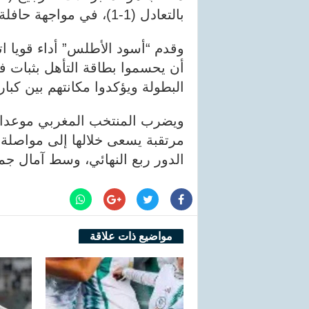
بالتعادل (1-1)، في مواجهة حافلة بالإثارة والندية.
وقدم “أسود الأطلس” أداء قويا اتس
أن يحسموا بطاقة التأهل بثبات ف
البطولة ويؤكدوا مكانتهم بين كبار
مرتقبة يسعى خلالها إلى مواصلة
الدور ربع النهائي، وسط آمال جما
مواضيع ذات علاقة