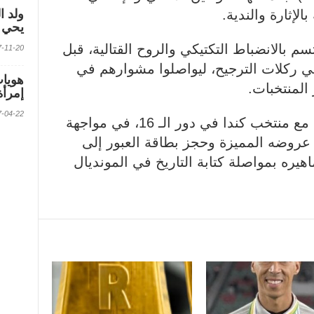
ولد ا
يحي ف
م بالانضباط التكتيكي والروح القتالية، قبل
2017-11-20 الس
ي ركلات الترجيح، ليواصلوا مشوارهم في
 المنتخبات.
إمرأة
2017-04-22 الس
ويضرب المنتخب المغربي موعدا مع منتخب كندا في دور الـ 16، في مواجهة
 عروضه المميزة وحجز بطاقة العبور إلى
هيره بمواصلة كتابة التاريخ في المونديال