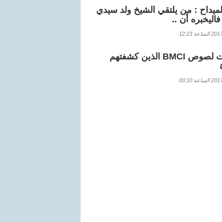
لميداح : من يلتقي الشيخ ولد سيدي
اليخبره أن ..
اعة 12:23
هويات لصوص BMCI الذين كشفتهم
اعة 00:10