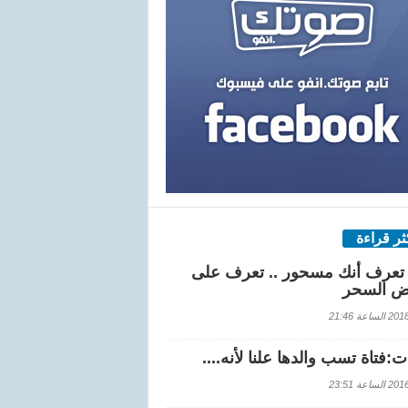
كثر قراءة
تعرف أنك مسحور .. تعرف على
ض السحر
اعة 21:46
:فتاة تسب والدها علنا لأنه....
اعة 23:51