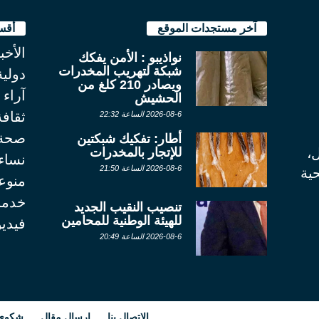
آخر مستجدات الموقع
أقس
الأخب
نواذيبو : الأمن يفكك
شبكة لتهريب المخدرات
دولية
ويصادر 210 كلغ من
آراء
الحشيش
ثقاف
2026-08-6 الساعة 22:32
صحة
أطار: تفكيك شبكتين
للإتجار بالمخدرات
ل،
نساء
2026-08-6 الساعة 21:50
ية
منوع
خدما
تنصيب النقيب الجديد
للهيئة الوطنية للمحامين
فيديو
2026-08-6 الساعة 20:49
الإتصال بنا
ارسال مقال
شكوى أ