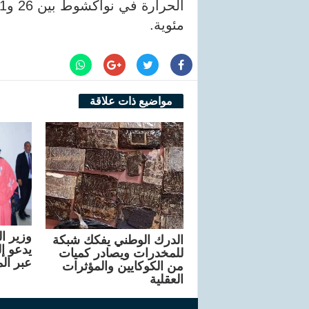
مئوية.
مواضيع ذات علاقة
وزير ا
الدرك الوطني يفكك شبكة
يدعو إ
للمخدرات ويصادر كميات
عبر ال
من الكوكايين والمؤثرات
العقلية