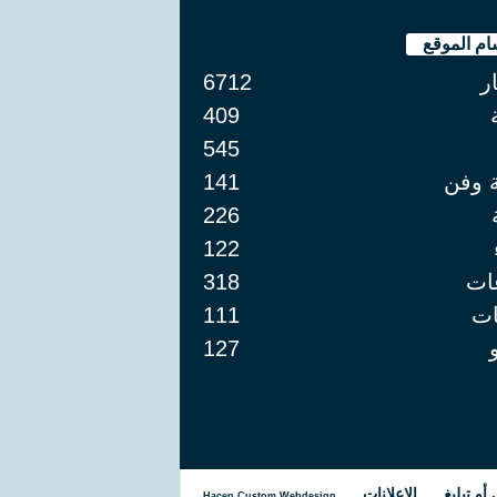
ام الموقع
ار
6712
409
545
ة وفن
141
226
122
ات
318
ت
111
127
و تبليغ
الإعلانات
Hacen Custom Webdesign