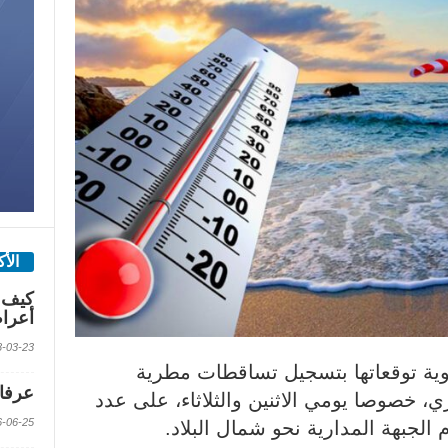
الأ
كيف 
أعرا
2018-03-23 الس
لجوية توقعاتها بتسجيل تساقطات مطرية
عرفات
ي، خصوصا يومي الاثنين والثلاثاء، على عدد
2016-06-25 الس
 الجبهة المدارية نحو شمال البلاد.