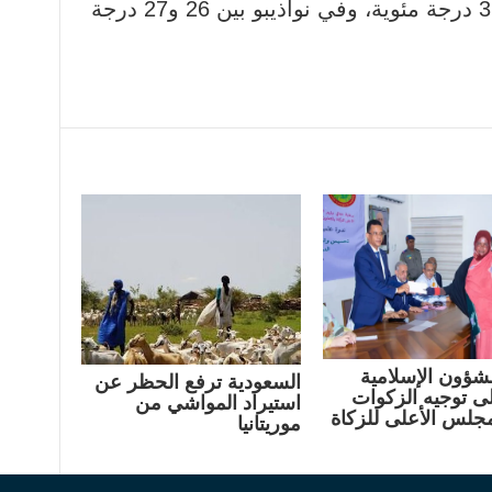
الحرارة في نواكشوط بين 26 و31 درجة مئوية، وفي نواذيبو بين 26 و27 درجة
لشؤون الإسلامية
السعودية ترفع الحظر عن
لى توجيه الزكوات
استيراد المواشي من
مجلس الأعلى للزكاة
موريتانيا