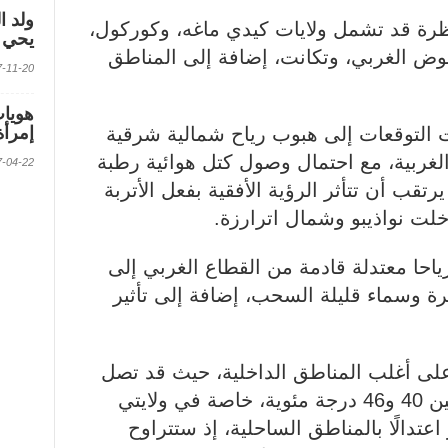
ولد ا
تظرة قد تشمل ولايات كيدي ماغه، وكوركول،
يحي ف
ض الغربي، وتكانت، إضافة إلى المناطق
2017-11-20 الس
ت التوقعات إلى هبوب رياح شمالية شرقية
إمرأة
لغربية، مع احتمال وصول كتل هوائية رطبة
2017-04-22 الس
رتقب أن تتأثر الرؤية الأفقية بفعل الأتربة
لت نواذيبو وشمال اترارزة.
ياحا معتدلة قادمة من القطاع الغربي إلى
ة وسماء قليلة السحب، إضافة إلى تأثير
لى أغلب المناطق الداخلية، حيث قد تصل
درجات الحرارة القصوى إلى ما بين 40 و46 درجة مئوية، خاصة في ولايتي
اعتدالًا بالمناطق الساحلية، إذ ستتراوح