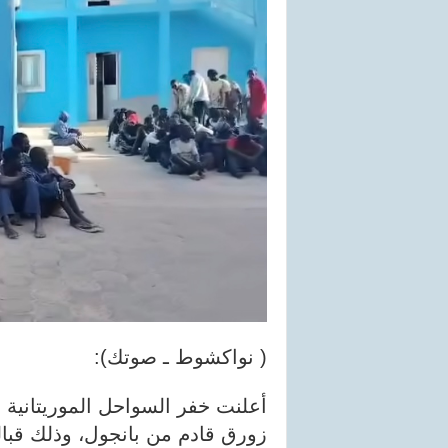
( نواكشوط ـ صوتك):
زورق قادم من بانجول، وذلك قب