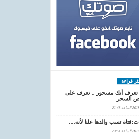
كثر قراءة
تعرف أنك مسحور .. تعرف على
ض السحر
اعة 21:46
:فتاة تسب والدها علنا لأنه....
اعة 23:51