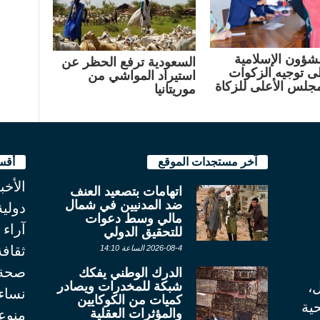
لشؤون الإسلامية
السعودية ترفع الحظر عن
لى توجيه الزكوات
استيراد المواشي من
مجلس الأعلى للزكاة
موريتانيا
آخر مستجدات الموقع
أقس
الأخب
اتهامات بتصعيد العنف
ضد المدنيين في شمال
دولية
مالي وسط دعوات
آراء
للتحقيق الدولي
ثقاف
2026-08-4 الساعة 14:10
صحة
الدرك الوطني يفكك
شبكة للمخدرات ويصادر
ل،
نساء
كميات من الكوكايين
ية
والمؤثرات العقلية
منوع