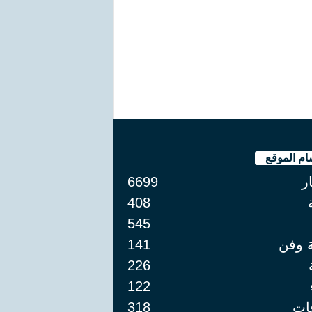
ام الموقع
ار
6699
408
545
ة وفن
141
226
122
ات
318