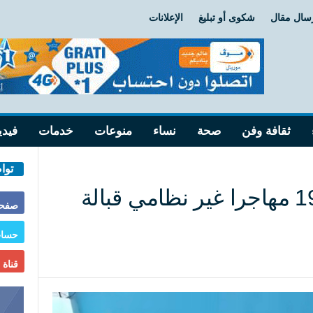
سال مقال
شكوى أو تبليغ
الإعلانات
ثقافة وفن
صحة
نساء
منوعات
خدمات
فيدي
توا
خفر السواحل تنقذ 193 مهاجرا غير نظامي قبالة
صفحة
حساب
قناة