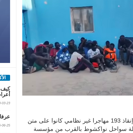
الأ
كيف 
أعرا
2018-03-23 الس
عرفات
أعلنت خفر السواحل الموريتانية إنقاذ 193 مهاجرا غير نظامي كانوا على متن
2016-06-25 الس
الة سواحل نواكشوط بالقرب من مؤسسة