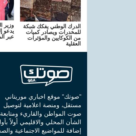
وزير ا
الدرك الوطني يفكك شبكة
يدعو إ
للمخدرات ويصادر كميات
عبر ال
من الكوكايين والمؤثرات
العقلية
"صوتك" موقع اخباري موريتاني
مستقل، ومنصة اعلامية لتوصيل
صوت المواطن والقاريء ومتابعة
الشأن المحلي والاقليمي أولاً بأو
إضافة للمواضيع الاجتماعية والصح