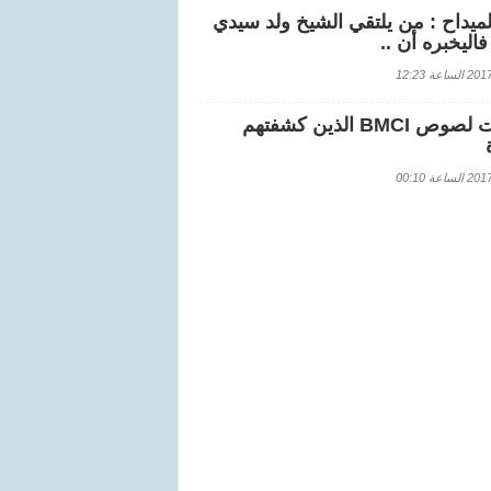
لميداح : من يلتقي الشيخ ولد سيدي
اليخبره أن ..
اعة 12:23
هويات لصوص BMCI الذين كشفتهم
اعة 00:10