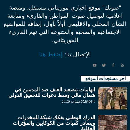
"صوتك" موقع اخباري موريتاني مستقل، ومنصة
اعلامية لتوصيل صوت المواطن والقاريء ومتابعة
الشأن المحلي والاقليمي أولاً بأول، إضافة للمواضيع
الاجتماعية والصحية والمتنوعة التي تهم القاريء
الموريتاني.
الإتصال بنا:
إضغط هنا
آخر مستجدات الموقع
اتهامات بتصعيد العنف ضد المدنيين في
شمال مالي وسط دعوات للتحقيق الدولي
2026-08-4 الساعة 14:10
الدرك الوطني يفكك شبكة للمخدرات
ويصادر كميات من الكوكايين والمؤثرات
العقلية