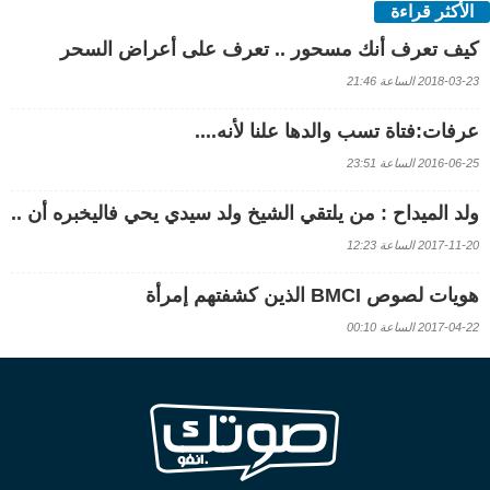
الأكثر قراءة
كيف تعرف أنك مسحور .. تعرف على أعراض السحر
2018-03-23 الساعة 21:46
عرفات:فتاة تسب والدها علنا لأنه....
2016-06-25 الساعة 23:51
ولد الميداح : من يلتقي الشيخ ولد سيدي يحي فاليخبره أن ..
2017-11-20 الساعة 12:23
هويات لصوص BMCI الذين كشفتهم إمرأة
2017-04-22 الساعة 00:10