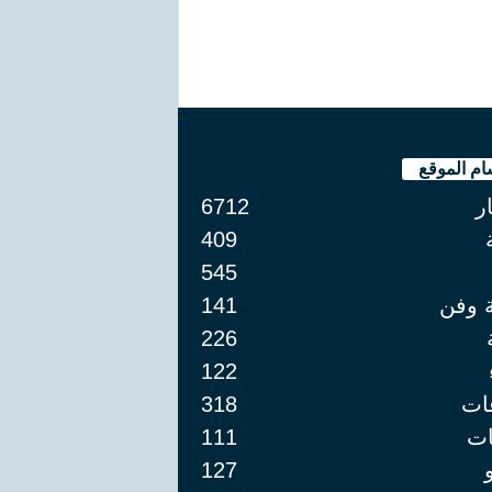
ام الموقع
ار
6712
409
545
ة وفن
141
226
122
ات
318
ت
111
127