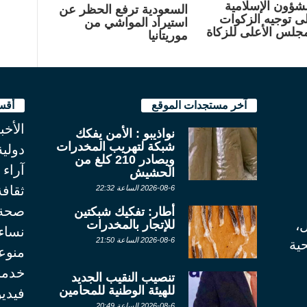
لشؤون الإسلامية
السعودية ترفع الحظر عن
لى توجيه الزكوات
استيراد المواشي من
مجلس الأعلى للزكاة
موريتانيا
آخر مستجدات الموقع
أقس
الأخب
نواذيبو : الأمن يفكك
شبكة لتهريب المخدرات
دولية
ويصادر 210 كلغ من
آراء
الحشيش
ثقاف
2026-08-6 الساعة 22:32
صحة
أطار: تفكيك شبكتين
للإتجار بالمخدرات
ل،
نساء
2026-08-6 الساعة 21:50
ية
منوع
خدما
تنصيب النقيب الجديد
للهيئة الوطنية للمحامين
فيديو
2026-08-6 الساعة 20:49