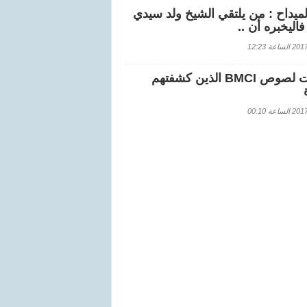
لميداح : من يلتقي الشيخ ولد سيدي
اليخبره أن ..
اعة 12:23
هويات لصوص BMCI الذين كشفتهم
اعة 00:10