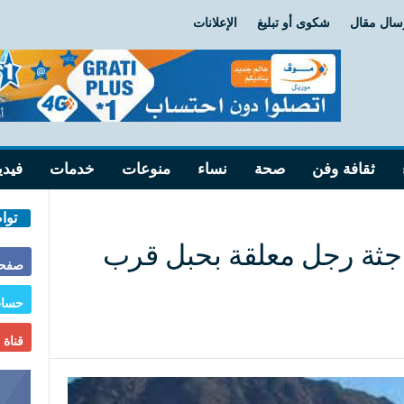
سال مقال
شكوى أو تبليغ
الإعلانات
ثقافة وفن
صحة
نساء
منوعات
خدمات
فيدي
توا
 جثة رجل معلقة بحبل قرب
صفحة
حساب
قناة