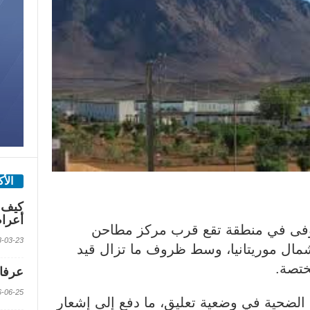
الأ
كيف 
أعرا
متوفى في منطقة تقع قرب مركز مطاحن
2018-03-23 الس
مال موريتانيا، وسط ظروف ما تزال قيد
تصة.
عرفات
2016-06-25 الس
لضحية في وضعية تعليق، ما دفع إلى إشعار