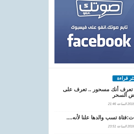
كثر قراءة
تعرف أنك مسحور .. تعرف على
ض السحر
اعة 21:46
:فتاة تسب والدها علنا لأنه....
اعة 23:51