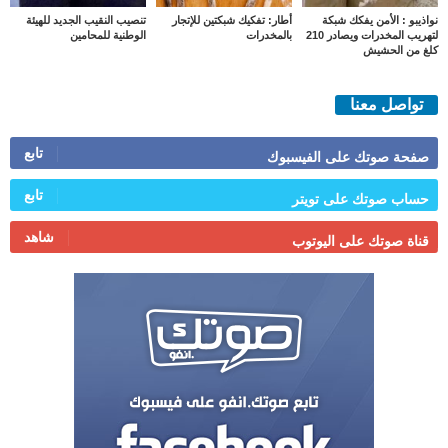
نواذيبو : الأمن يفكك شبكة
أطار: تفكيك شبكتين للإتجار
تنصيب النقيب الجديد للهيئة
لتهريب المخدرات ويصادر 210
بالمخدرات
الوطنية للمحامين
كلغ من الحشيش
تواصل معنا
تابع
صفحة صوتك على الفيسبوك
تابع
حساب صوتك على تويتر
شاهد
قناة صوتك على اليوتوب