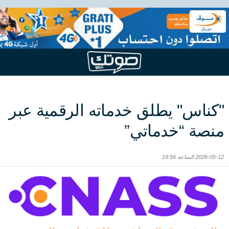
"كناس" يطلق خدماته الرقمية عبر
منصة “خدماتي”
2026-05-12 الساعة 19:56