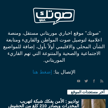
"صوتك" موقع اخباري موريتاني مستقل، ومنصة
اعلامية لتوصيل صوت المواطن والقاريء ومتابعة
الشأن المحلي والاقليمي أولاً بأول، إضافة للمواضيع
الاجتماعية والصحية والمتنوعة التي تهم القاريء
الموريتاني.
الإتصال بنا:
إضغط هنا
آخر مستجدات الموقع
نواذيبو : الأمن يفكك شبكة لتهريب
المخدرات ويصادر 210 كلغ من الحشيش