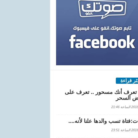
كثر قراءة
تعرف أنك مسحور .. تعرف على
ض السحر
اعة 21:46
:فتاة تسب والدها علنا لأنه....
اعة 23:51