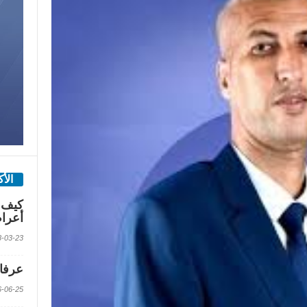
الأ
كيف 
أعرا
2018-03-23 الس
عرفات
2016-06-25 الس