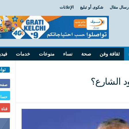
رسال مقال
شكوى أو تبليغ
الإعلانات
ثقافة وفن
صحة
نساء
منوعات
خدمات
فيدي
توا
د الشارع؟
صفحة
حساب
قناة