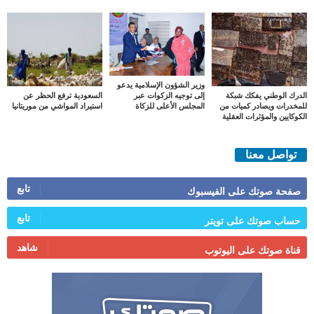
وزير الشؤون الإسلامية يدعو
الدرك الوطني يفكك شبكة
السعودية ترفع الحظر عن
إلى توجيه الزكوات عبر
للمخدرات ويصادر كميات من
استيراد المواشي من موريتانيا
المجلس الأعلى للزكاة
الكوكايين والمؤثرات العقلية
تواصل معنا
تابع
صفحة صوتك على الفيسبوك
تابع
حساب صوتك على تويتر
شاهد
قناة صوتك على اليوتوب