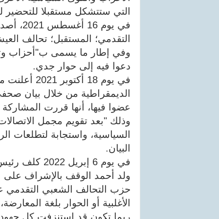
التي ستتشكل مستقبلا للتحضير لل
في يوم 6
التقدمي؛ المستقبل؛ تحالف الع
وفي إطار ما يسمى ب"أحزاب وتحا
دعوا فيه إلى حوار جدي.
في يوم 18 أك
الديمقراطية من خلال بيان صحف
عضوا فيها، أنها قررت المشاركة 
وذلك "بعد تقويم مجمل الاتصالات
السياسية، واستجابة لتطلعات ال
البيان.
في يوم 6 إبريل
ولد أحمد الوقف بالإشراف على ع
حزب التحالف الشعبي التقدمي عن 
الأغلبية أو الحوار بلغة المعار
ربما تكون قد استنزفت كل جهود ا