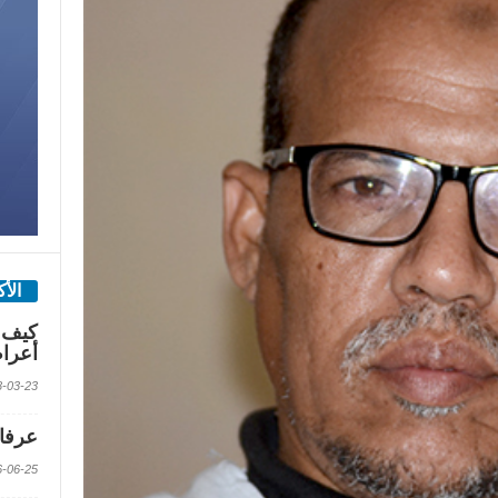
الأ
كيف 
أعرا
2018-03-23 الس
عرفات
2016-06-25 الس