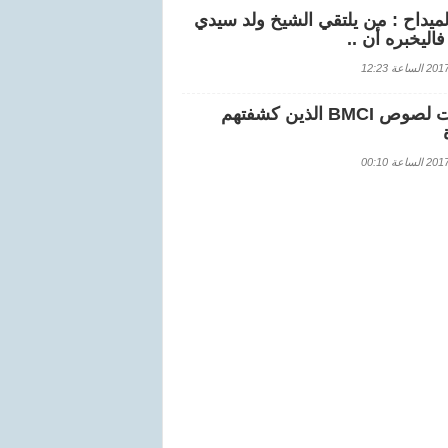
لميداح : من يلتقي الشيخ ولد سيدي
اليخبره أن ..
اعة 12:23
هويات لصوص BMCI الذين كشفتهم
اعة 00:10