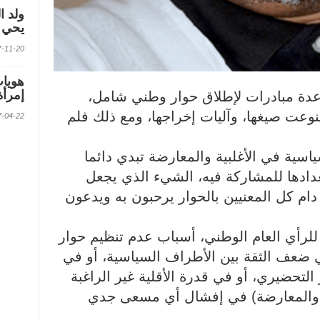
ولد ا
يحي ف
2017-11-20 الس
إمرأة
ة مبادرات لإطلاق حوار وطني شامل،
وعت صيغها، وآليات إخراجها، ومع ذلك فلم
2017-04-22 الس
اسية في الأغلبية والمعارضة تبدي دائما
عدادها للمشاركة فيه، الشيء الذي يجعل
ام كل المعنيين بالحوار يرحبون به ويدعون
لرأي العام الوطني، أسباب عدم تنظيم حوار
 ضعف الثقة بين الأطراف السياسية، أو في
التحضيري، أو في قدرة الأقلية غير الراغبة
ية والمعارضة) في إفشال أي مسعى جدي