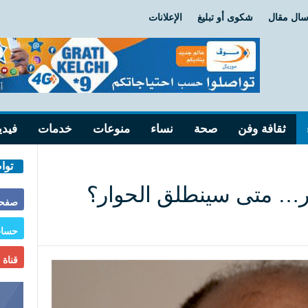
سال مقال
شكوى أو تبليغ
الإعلانات
ثقافة وفن
صحة
نساء
منوعات
خدمات
فيدي
توا
… متى سينطلق الحوار؟
صفحة
حساب
قناة