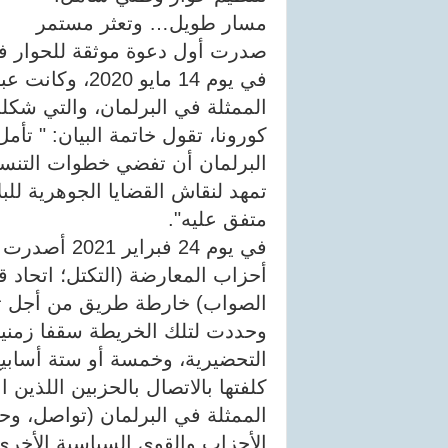
مسار طويل… وتعثر مستمر
صدرت أول دعوة موثقة للحوار ف
في يوم 14 مايو
الممثلة في البرلمان، والتي شك
كورونا، تقول خاتمة البيان: " تأم
البرلمان أن تفضي خطوات التنسي
تمهد لنقاش القضايا الجوهرية لل
متفق عليه".
في يوم 24 فب
أحزاب المعارضة (التكتل؛ اتحاد ق
الصواب) خارطة طريق من أجل تش
وحددت لتلك الخريطة سقفا زمنيا ل
التحضيرية، وخمسة أو ستة أسابيع
كلفتها بالاتصال بالحزبين اللذي
الممثلة في البرلمان (تواصل، وحرك
الأحزاب والقوى السياسية الأخرى