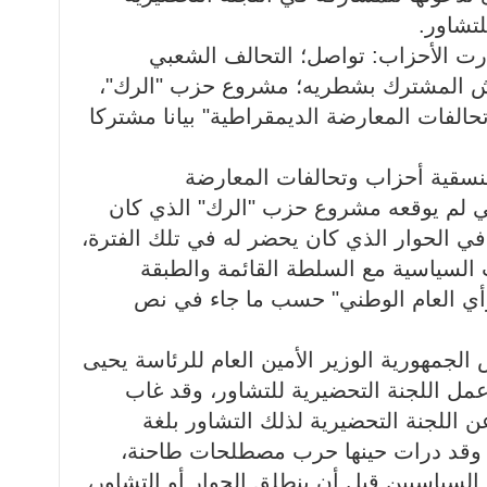
تشاور.
1 أغسطس 2021، أصدرت الأحزاب: تواصل؛ التحالف الشعبي
يش المشترك بشطريه؛ مشروع حزب "الرك"،
لفات المعارضة الديمقراطية" بيانا مشتركا
توبر 2021 أعلنت منسقية أحزاب وتحالفات المعارضة
ي لم يوقعه مشروع حزب "الرك" الذي كان
في الحوار الذي كان يحضر له في تلك الفترة،
 السياسية مع السلطة القائمة والطبقة
رأي العام الوطني" حسب ما جاء في نص
 2022 كلف رئيس الجمهورية الوزير الأمين العام للرئاسة يحيى
مل اللجنة التحضيرية للتشاور، وقد غاب
اللجنة التحضيرية لذلك التشاور بلغة
ضة، وقد درات حينها حرب مصطلحات طاحنة،
لسياسيين قبل أن ينطلق الحوار أو التشاور،