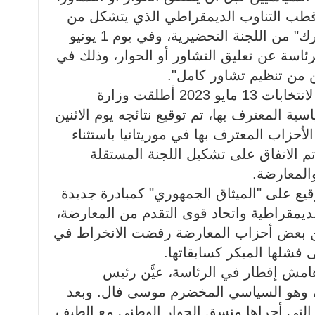
ايو 2022 انسحب قطب التناوب الديمقراطي الذي يتشكل من
حزب الصواب ومشروع حزب "الرك" من اللجنة التحضيرية، وفي يوم 1 يونيو
م للرئاسة عن تعليق التشاور أو الحوار، وذلك في
 من تنظيم تشاور كامل".
في يوم 12 يوليو 2022، وتحضيرا لانتخابات 13 مايو 2023 أطلقت وزارة
سية المعترف بها، تم توقيع نتائجه يوم الاثنين
وقعته كل الأحزاب المعترف بها في موريتانيا باستثناء
 الاتفاق على تشكيل اللجنة المستقلة
والمعارضة.
بتمبر 2023، تم التوقيع على "الميثاق الجمهوري" كمبادرة جديدة
لديمقراطية واتحاد قوى التقدم من المعارضة،
كن بعض أحزاب المعارضة رفضت الانخراط في
ى فشلها المبكر كسابقاتها.
رس 2025، وعلى هامش إفطار في الرئاسة، عيَّن رئيس
ي، وهو السياسي المخضرم موسى فال. وبعد
 التي أجراها منسق الحوار الوطني مع الطيف