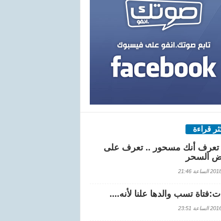
كثر قراءة
تعرف أنك مسحور .. تعرف على
ض السحر
اعة 21:46
:فتاة تسب والدها علنا لأنه....
اعة 23:51