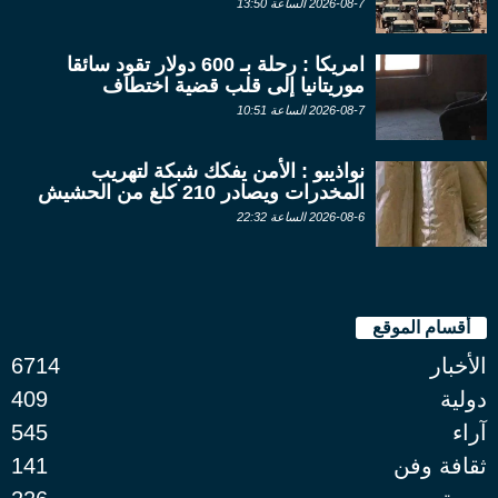
2026-08-7 الساعة 13:50
امريكا : رحلة بـ 600 دولار تقود سائقا
موريتانيا إلى قلب قضية اختطاف
2026-08-7 الساعة 10:51
نواذيبو : الأمن يفكك شبكة لتهريب
المخدرات ويصادر 210 كلغ من الحشيش
2026-08-6 الساعة 22:32
أقسام الموقع
الأخبار
6714
دولية
409
آراء
545
ثقافة وفن
141