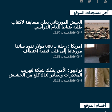
آخر مستجدات الموقع
الجيش الموريتاني يعلن مسابقة لاكتتاب
طلبة ضباط للعام الدراسي
2026-08-7 الساعة 13:50
امريكا : رحلة بـ 600 دولار تقود سائقا
موريتانيا إلى قلب قضية اختطاف
2026-08-7 الساعة 10:51
نواذيبو : الأمن يفكك شبكة لتهريب
المخدرات ويصادر 210 كلغ من الحشيش
2026-08-6 الساعة 22:32
أقسام الموقع