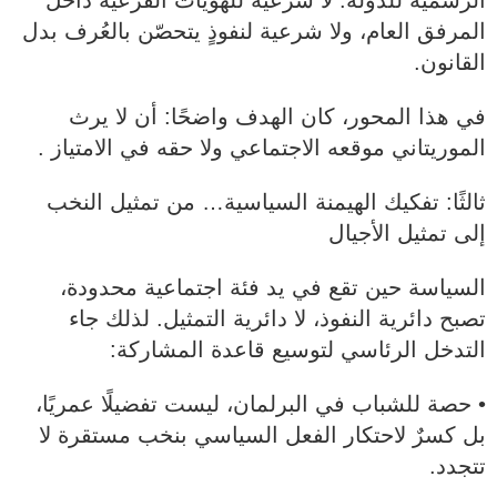
الرسمية للدولة: لا شرعية للهويات الفرعية داخل
المرفق العام، ولا شرعية لنفوذٍ يتحصّن بالعُرف بدل
القانون.
في هذا المحور، كان الهدف واضحًا: أن لا يرث
الموريتاني موقعه الاجتماعي ولا حقه في الامتياز .
ثالثًا: تفكيك الهيمنة السياسية… من تمثيل النخب
إلى تمثيل الأجيال
السياسة حين تقع في يد فئة اجتماعية محدودة،
تصبح دائرية النفوذ، لا دائرية التمثيل. لذلك جاء
التدخل الرئاسي لتوسيع قاعدة المشاركة:
• حصة للشباب في البرلمان، ليست تفضيلًا عمريًا،
بل كسرٌ لاحتكار الفعل السياسي بنخب مستقرة لا
تتجدد.