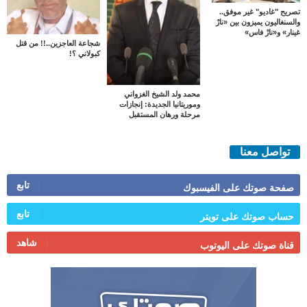
تصريح "غاديو" غير موفق..
والسنغاليون يميزون بين «نارْ
غينار» و«نارْ فاس»
شجاعة العاجزين..!! من قتل
كبولاني ؟!
محمد ولد الشيخ الغزواني
وموريتانيا الجديدة: إنجازات
مرحلة ورهان المستقبل
تواصل معنا
تابع
صفحة صوتك على الفيسبوك
تابع
حساب صوتك على تويتر
شاهد
قناة صوتك على اليوتوب