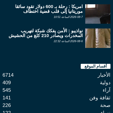
امريكا : رحلة بـ 600 دولار تقود سائقا
موريتانيا إلى قلب قضية اختطاف
2026-08-7 الساعة 10:51
نواذيبو : الأمن يفكك شبكة لتهريب
المخدرات ويصادر 210 كلغ من الحشيش
2026-08-6 الساعة 22:32
أقسام الموقع
الأخبار
6714
دولية
409
آراء
545
ثقافة وفن
141
صحة
226
نساء
122